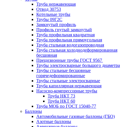
Труба нержавеющая
Отвод 30753
Котельные трубы
Трубы 09Г2С
Замкнутый профиль
Профиль гнутый замкнутый
Труба профильная квадратная
Труба профильная прямоугольная
Труба стальная водогазопроводная
Труба стальная холоднодеформированная
бесшовная
Прецизионные трубы ГОСТ 9567
Трубы электросварные большого диаметра
Трубы стальные бесшовные
горячедеформированные
Трубы стальные электросварные
Труба капиллярная нержавеющая
Насосно-компрессорные трубы
Труба НКТ 73
Труба НКТ 60
Труба МОБ по ГОСТ 15040-77
Баллоны
Автомобильные газовые баллоны (ГБО)
Азотные баллоны
Аммиачные баллоны