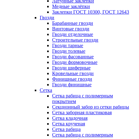
Латунные заклепки
Медные заклёпки
Заклепки ГОСТ 10300, ГОСТ 12643
Гвозди
Барабанные гвозди
Винтовые гвозди
Гвозди отделочные
Строительные гвозди
Гвозди тарные
Гвозди толевые
Гвозди фасованные
Гвозди формовочные
Гвозди шиферные
Кровельные гвозди
Финишные гвозди
Гвозди финишные
Сетка
Сетка рабица с полимерным
покрытием
Секционный забор из сетки рабицы
Сетка заборная пластиковая
Сетка кладочная
Сетка крученая
Сетка рабица
Сетка рабица с полимерным