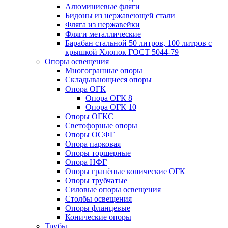
Алюминиевые фляги
Бидоны из нержавеющей стали
Фляга из нержавейки
Фляги металлические
Барабан стальной 50 литров, 100 литров с
крышкой Хлопок ГОСТ 5044-79
Опоры освещения
Многогранные опоры
Складывающиеся опоры
Опора ОГК
Опора ОГК 8
Опора ОГК 10
Опоры ОГКС
Светофорные опоры
Опоры ОСФГ
Опора парковая
Опоры торшерные
Опора НФГ
Опоры гранёные конические ОГК
Опоры трубчатые
Силовые опоры освещения
Столбы освещения
Опоры фланцевые
Конические опоры
Трубы