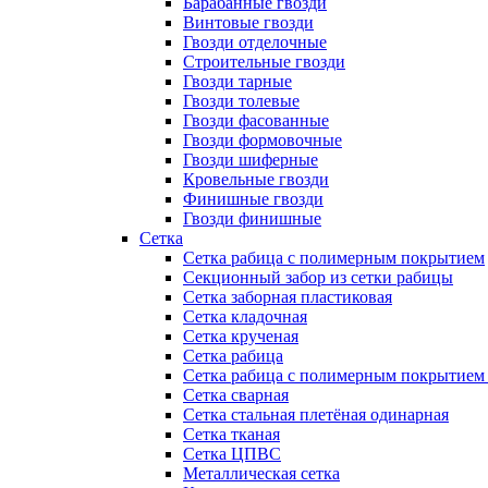
Барабанные гвозди
Винтовые гвозди
Гвозди отделочные
Строительные гвозди
Гвозди тарные
Гвозди толевые
Гвозди фасованные
Гвозди формовочные
Гвозди шиферные
Кровельные гвозди
Финишные гвозди
Гвозди финишные
Сетка
Сетка рабица с полимерным покрытием
Секционный забор из сетки рабицы
Сетка заборная пластиковая
Сетка кладочная
Сетка крученая
Сетка рабица
Сетка рабица с полимерным покрытием
Сетка сварная
Сетка стальная плетёная одинарная
Сетка тканая
Сетка ЦПВС
Металлическая сетка