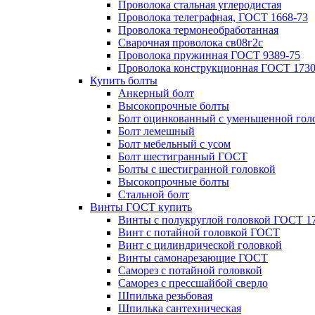
Проволока стальная углеродистая
Проволока телеграфная, ГОСТ 1668-73
Проволока термонеобработанная
Сварочная проволока св08г2с
Проволока пружинная ГОСТ 9389-75
Проволока конструкционная ГОСТ 1730
Купить болты
Анкерный болт
Высокопрочные болты
Болт оцинкованный с уменьшенной гол
Болт лемешный
Болт мебельный с усом
Болт шестигранный ГОСТ
Болты с шестигранной головкой
Высокопрочные болты
Стальной болт
Винты ГОСТ купить
Винты с полукруглой головкой ГОСТ 1
Винт с потайной головкой ГОСТ
Винт с цилиндрической головкой
Винты самонарезающие ГОСТ
Саморез с потайной головкой
Саморез с прессшайбой сверло
Шпилька резьбовая
Шпилька сантехническая