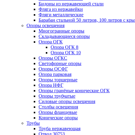
Бидоны из нержавеющей стали
Фляга из нержавейки
Фляги металлические
Барабан стальной 50 литров, 100 литров с к
Опоры освещения
Многогранные опоры
Складывающиеся опоры
Опора ОГК
Опора ОГК 8
Опора ОГК 10
Опоры ОГКС
Светофорные опоры
Опоры ОСФГ
Опора парковая
Опоры торшерные
Опора НФГ
Опоры гранёные конические ОГК
Опоры трубчатые
Силовые опоры освещения
Столбы освещения
Опоры фланцевые
Конические опоры
Трубы
Труба нержавеющая
Отвод 30753