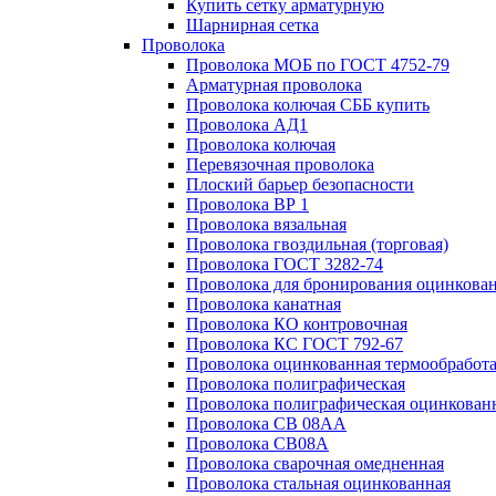
Купить сетку арматурную
Шарнирная сетка
Проволока
Проволока МОБ по ГОСТ 4752-79
Арматурная проволока
Проволока колючая СББ купить
Проволока АД1
Проволока колючая
Перевязочная проволока
Плоский барьер безопасности
Проволока ВР 1
Проволока вязальная
Проволока гвоздильная (торговая)
Проволока ГОСТ 3282-74
Проволока для бронирования оцинкова
Проволока канатная
Проволока КО контровочная
Проволока КС ГОСТ 792-67
Проволока оцинкованная термообработ
Проволока полиграфическая
Проволока полиграфическая оцинкован
Проволока СВ 08АА
Проволока СВ08А
Проволока сварочная омедненная
Проволока стальная оцинкованная