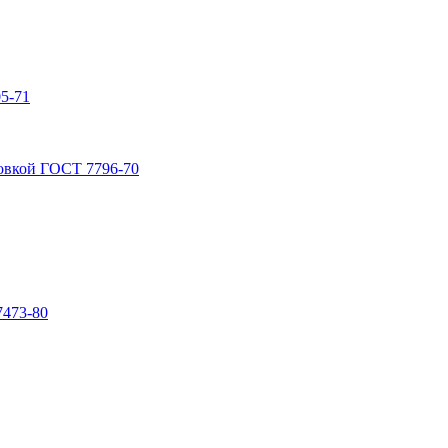
5-71
овкой ГОСТ 7796-70
7473-80