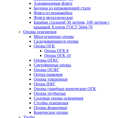
Алюминиевые фляги
Бидоны из нержавеющей стали
Фляга из нержавейки
Фляги металлические
Барабан стальной 50 литров, 100 литров с
крышкой Хлопок ГОСТ 5044-79
Опоры освещения
Многогранные опоры
Складывающиеся опоры
Опора ОГК
Опора ОГК 8
Опора ОГК 10
Опоры ОГКС
Светофорные опоры
Опоры ОСФГ
Опора парковая
Опоры торшерные
Опора НФГ
Опоры гранёные конические ОГК
Опоры трубчатые
Силовые опоры освещения
Столбы освещения
Опоры фланцевые
Конические опоры
Трубы