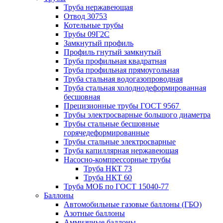
Труба нержавеющая
Отвод 30753
Котельные трубы
Трубы 09Г2С
Замкнутый профиль
Профиль гнутый замкнутый
Труба профильная квадратная
Труба профильная прямоугольная
Труба стальная водогазопроводная
Труба стальная холоднодеформированная
бесшовная
Прецизионные трубы ГОСТ 9567
Трубы электросварные большого диаметра
Трубы стальные бесшовные
горячедеформированные
Трубы стальные электросварные
Труба капиллярная нержавеющая
Насосно-компрессорные трубы
Труба НКТ 73
Труба НКТ 60
Труба МОБ по ГОСТ 15040-77
Баллоны
Автомобильные газовые баллоны (ГБО)
Азотные баллоны
Аммиачные баллоны