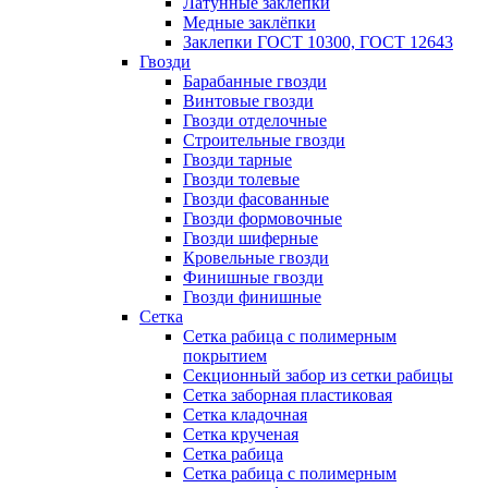
Латунные заклепки
Медные заклёпки
Заклепки ГОСТ 10300, ГОСТ 12643
Гвозди
Барабанные гвозди
Винтовые гвозди
Гвозди отделочные
Строительные гвозди
Гвозди тарные
Гвозди толевые
Гвозди фасованные
Гвозди формовочные
Гвозди шиферные
Кровельные гвозди
Финишные гвозди
Гвозди финишные
Сетка
Сетка рабица с полимерным
покрытием
Секционный забор из сетки рабицы
Сетка заборная пластиковая
Сетка кладочная
Сетка крученая
Сетка рабица
Сетка рабица с полимерным