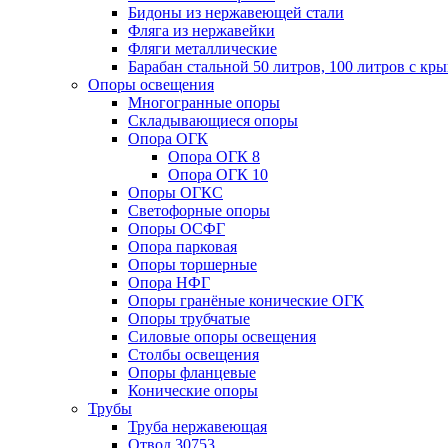
Бидоны из нержавеющей стали
Фляга из нержавейки
Фляги металлические
Барабан стальной 50 литров, 100 литров с к
Опоры освещения
Многогранные опоры
Складывающиеся опоры
Опора ОГК
Опора ОГК 8
Опора ОГК 10
Опоры ОГКС
Светофорные опоры
Опоры ОСФГ
Опора парковая
Опоры торшерные
Опора НФГ
Опоры гранёные конические ОГК
Опоры трубчатые
Силовые опоры освещения
Столбы освещения
Опоры фланцевые
Конические опоры
Трубы
Труба нержавеющая
Отвод 30753