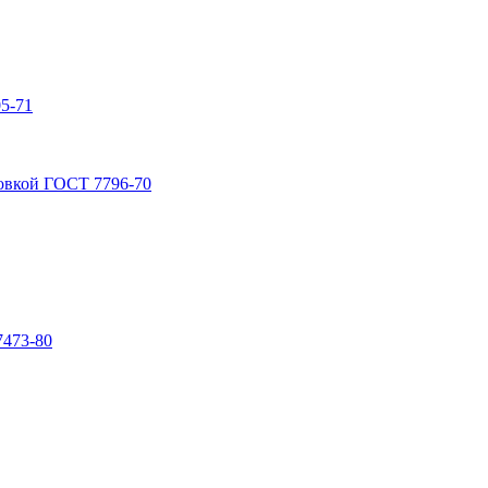
5-71
овкой ГОСТ 7796-70
7473-80