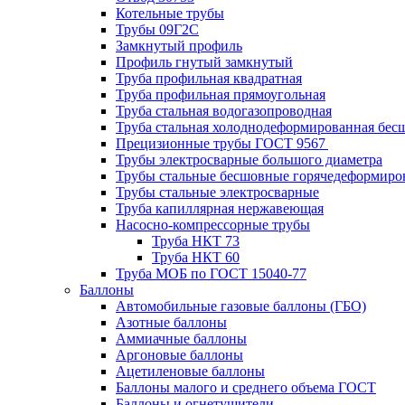
Котельные трубы
Трубы 09Г2С
Замкнутый профиль
Профиль гнутый замкнутый
Труба профильная квадратная
Труба профильная прямоугольная
Труба стальная водогазопроводная
Труба стальная холоднодеформированная бес
Прецизионные трубы ГОСТ 9567
Трубы электросварные большого диаметра
Трубы стальные бесшовные горячедеформиро
Трубы стальные электросварные
Труба капиллярная нержавеющая
Насосно-компрессорные трубы
Труба НКТ 73
Труба НКТ 60
Труба МОБ по ГОСТ 15040-77
Баллоны
Автомобильные газовые баллоны (ГБО)
Азотные баллоны
Аммиачные баллоны
Аргоновые баллоны
Ацетиленовые баллоны
Баллоны малого и среднего объема ГОСТ
Баллоны и огнетушители