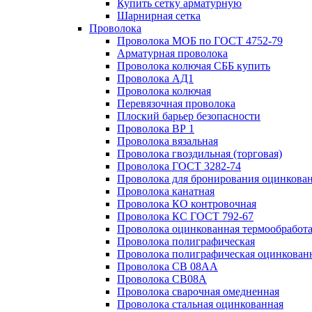
Купить сетку арматурную
Шарнирная сетка
Проволока
Проволока МОБ по ГОСТ 4752-79
Арматурная проволока
Проволока колючая СББ купить
Проволока АД1
Проволока колючая
Перевязочная проволока
Плоский барьер безопасности
Проволока ВР 1
Проволока вязальная
Проволока гвоздильная (торговая)
Проволока ГОСТ 3282-74
Проволока для бронирования оцинкова
Проволока канатная
Проволока КО контровочная
Проволока КС ГОСТ 792-67
Проволока оцинкованная термообработ
Проволока полиграфическая
Проволока полиграфическая оцинкован
Проволока СВ 08АА
Проволока СВ08А
Проволока сварочная омедненная
Проволока стальная оцинкованная