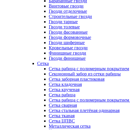
Барабанные гвозди
Винтовые гвозди
Гвозди отделочные
Строительные гвозди
Гвозди тарные
Гвозди толевые
Гвозди фасованные
Гвозди формовочные
Гвозди шиферные
Кровельные гвозди
Финишные гвозди
Гвозди финишные
Сетка
Сетка рабица с полимерным покрытием
Секционный забор из сетки рабицы
Сетка заборная пластиковая
Сетка кладочная
Сетка крученая
Сетка рабица
Сетка рабица с полимерным покрытием
Сетка сварная
Сетка стальная плетёная одинарная
Сетка тканая
Сетка ЦПВС
Металлическая сетка