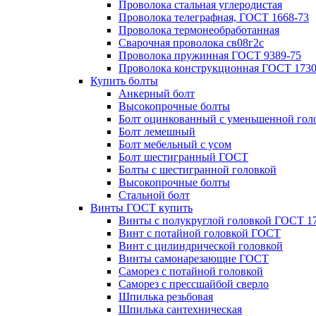
Проволока стальная углеродистая
Проволока телеграфная, ГОСТ 1668-73
Проволока термонеобработанная
Сварочная проволока св08г2с
Проволока пружинная ГОСТ 9389-75
Проволока конструкционная ГОСТ 1730
Купить болты
Анкерный болт
Высокопрочные болты
Болт оцинкованный с уменьшенной гол
Болт лемешный
Болт мебельный с усом
Болт шестигранный ГОСТ
Болты с шестигранной головкой
Высокопрочные болты
Стальной болт
Винты ГОСТ купить
Винты с полукруглой головкой ГОСТ 1
Винт с потайной головкой ГОСТ
Винт с цилиндрической головкой
Винты самонарезающие ГОСТ
Саморез с потайной головкой
Саморез с прессшайбой сверло
Шпилька резьбовая
Шпилька сантехническая