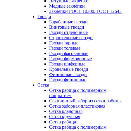
Латунные заклепки
Медные заклёпки
Заклепки ГОСТ 10300, ГОСТ 12643
Гвозди
Барабанные гвозди
Винтовые гвозди
Гвозди отделочные
Строительные гвозди
Гвозди тарные
Гвозди толевые
Гвозди фасованные
Гвозди формовочные
Гвозди шиферные
Кровельные гвозди
Финишные гвозди
Гвозди финишные
Сетка
Сетка рабица с полимерным
покрытием
Секционный забор из сетки рабицы
Сетка заборная пластиковая
Сетка кладочная
Сетка крученая
Сетка рабица
Сетка рабица с полимерным