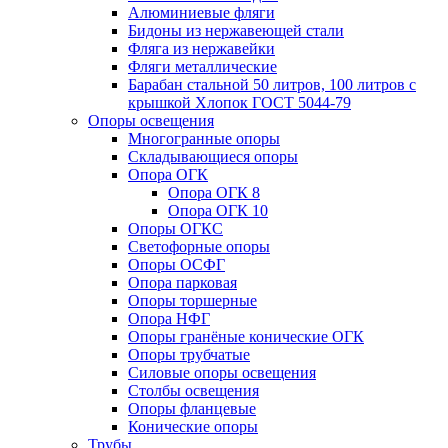
Алюминиевые фляги
Бидоны из нержавеющей стали
Фляга из нержавейки
Фляги металлические
Барабан стальной 50 литров, 100 литров с
крышкой Хлопок ГОСТ 5044-79
Опоры освещения
Многогранные опоры
Складывающиеся опоры
Опора ОГК
Опора ОГК 8
Опора ОГК 10
Опоры ОГКС
Светофорные опоры
Опоры ОСФГ
Опора парковая
Опоры торшерные
Опора НФГ
Опоры гранёные конические ОГК
Опоры трубчатые
Силовые опоры освещения
Столбы освещения
Опоры фланцевые
Конические опоры
Трубы