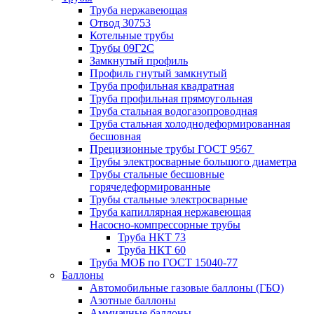
Труба нержавеющая
Отвод 30753
Котельные трубы
Трубы 09Г2С
Замкнутый профиль
Профиль гнутый замкнутый
Труба профильная квадратная
Труба профильная прямоугольная
Труба стальная водогазопроводная
Труба стальная холоднодеформированная
бесшовная
Прецизионные трубы ГОСТ 9567
Трубы электросварные большого диаметра
Трубы стальные бесшовные
горячедеформированные
Трубы стальные электросварные
Труба капиллярная нержавеющая
Насосно-компрессорные трубы
Труба НКТ 73
Труба НКТ 60
Труба МОБ по ГОСТ 15040-77
Баллоны
Автомобильные газовые баллоны (ГБО)
Азотные баллоны
Аммиачные баллоны