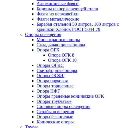
Алюминиевые фляги
Бидоны из нержавеющей стали
Фляга из нержавейки
Фляги металлические
Барабан стальной 50 литров, 100 литров с
крышкой Хлопок ГОСТ 5044-79
Опоры освещения
Многогранные опоры
Складывающиеся опоры
Опора ОГК
Опора ОГК 8
Опора ОГК 10
Опоры ОГКС
Светофорные опоры
Опоры ОСФГ
Опора парковая
Опоры торшерные
Опора НФГ
Опоры гранёные конические ОГК
Опоры трубчатые
Силовые опоры освещения
Столбы освещения
Опоры фланцевые
Конические опоры
Трубы