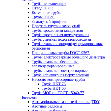
Труба нержавеющая
Отвод 30753
Котельные трубы
Трубы 09Г2С
Замкнутый профиль
Профиль гнутый замкнутый
Труба профильная квадратная
Труба профильная прямоугольная
Труба стальная водогазопроводная
Труба стальная холоднодеформированная
бесшовная
Прецизионные трубы ГОСТ 9567
Трубы электросварные большого диаметра
Трубы стальные бесшовные
горячедеформированные
Трубы стальные электросварные
Труба капиллярная нержавеющая
Насосно-компрессорные трубы
Труба НКТ 73
Труба НКТ 60
Труба МОБ по ГОСТ 15040-77
Баллоны
Автомобильные газовые баллоны (ГБО)
Азотные баллоны
Аммиачные баллоны