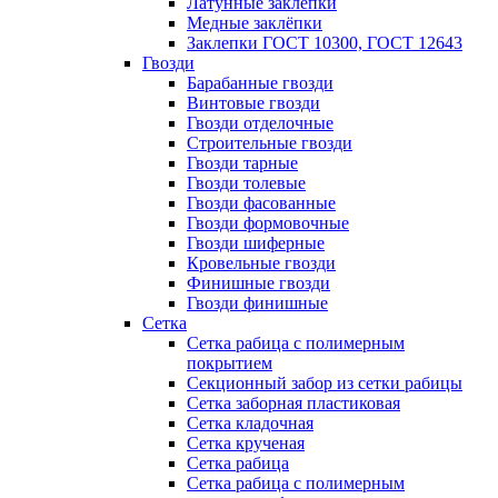
Латунные заклепки
Медные заклёпки
Заклепки ГОСТ 10300, ГОСТ 12643
Гвозди
Барабанные гвозди
Винтовые гвозди
Гвозди отделочные
Строительные гвозди
Гвозди тарные
Гвозди толевые
Гвозди фасованные
Гвозди формовочные
Гвозди шиферные
Кровельные гвозди
Финишные гвозди
Гвозди финишные
Сетка
Сетка рабица с полимерным
покрытием
Секционный забор из сетки рабицы
Сетка заборная пластиковая
Сетка кладочная
Сетка крученая
Сетка рабица
Сетка рабица с полимерным