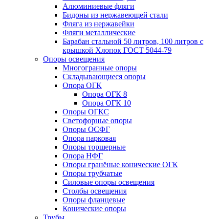
Алюминиевые фляги
Бидоны из нержавеющей стали
Фляга из нержавейки
Фляги металлические
Барабан стальной 50 литров, 100 литров с
крышкой Хлопок ГОСТ 5044-79
Опоры освещения
Многогранные опоры
Складывающиеся опоры
Опора ОГК
Опора ОГК 8
Опора ОГК 10
Опоры ОГКС
Светофорные опоры
Опоры ОСФГ
Опора парковая
Опоры торшерные
Опора НФГ
Опоры гранёные конические ОГК
Опоры трубчатые
Силовые опоры освещения
Столбы освещения
Опоры фланцевые
Конические опоры
Трубы