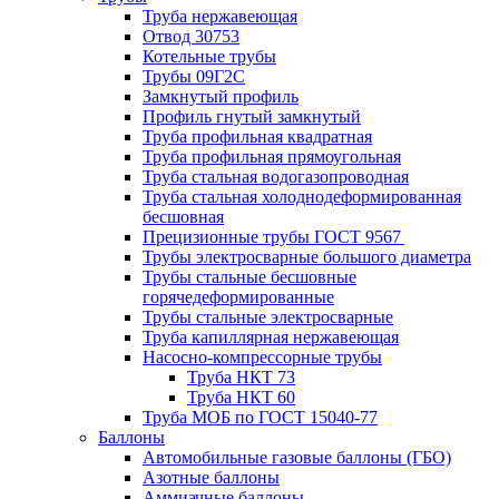
Труба нержавеющая
Отвод 30753
Котельные трубы
Трубы 09Г2С
Замкнутый профиль
Профиль гнутый замкнутый
Труба профильная квадратная
Труба профильная прямоугольная
Труба стальная водогазопроводная
Труба стальная холоднодеформированная
бесшовная
Прецизионные трубы ГОСТ 9567
Трубы электросварные большого диаметра
Трубы стальные бесшовные
горячедеформированные
Трубы стальные электросварные
Труба капиллярная нержавеющая
Насосно-компрессорные трубы
Труба НКТ 73
Труба НКТ 60
Труба МОБ по ГОСТ 15040-77
Баллоны
Автомобильные газовые баллоны (ГБО)
Азотные баллоны
Аммиачные баллоны