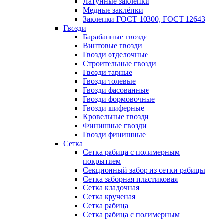
Латунные заклепки
Медные заклёпки
Заклепки ГОСТ 10300, ГОСТ 12643
Гвозди
Барабанные гвозди
Винтовые гвозди
Гвозди отделочные
Строительные гвозди
Гвозди тарные
Гвозди толевые
Гвозди фасованные
Гвозди формовочные
Гвозди шиферные
Кровельные гвозди
Финишные гвозди
Гвозди финишные
Сетка
Сетка рабица с полимерным
покрытием
Секционный забор из сетки рабицы
Сетка заборная пластиковая
Сетка кладочная
Сетка крученая
Сетка рабица
Сетка рабица с полимерным