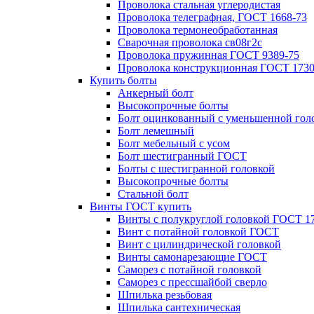
Проволока стальная углеродистая
Проволока телеграфная, ГОСТ 1668-73
Проволока термонеобработанная
Сварочная проволока св08г2с
Проволока пружинная ГОСТ 9389-75
Проволока конструкционная ГОСТ 1730
Купить болты
Анкерный болт
Высокопрочные болты
Болт оцинкованный с уменьшенной гол
Болт лемешный
Болт мебельный с усом
Болт шестигранный ГОСТ
Болты с шестигранной головкой
Высокопрочные болты
Стальной болт
Винты ГОСТ купить
Винты с полукруглой головкой ГОСТ 1
Винт с потайной головкой ГОСТ
Винт с цилиндрической головкой
Винты самонарезающие ГОСТ
Саморез с потайной головкой
Саморез с прессшайбой сверло
Шпилька резьбовая
Шпилька сантехническая