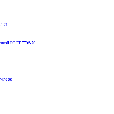
5-71
овкой ГОСТ 7796-70
7473-80