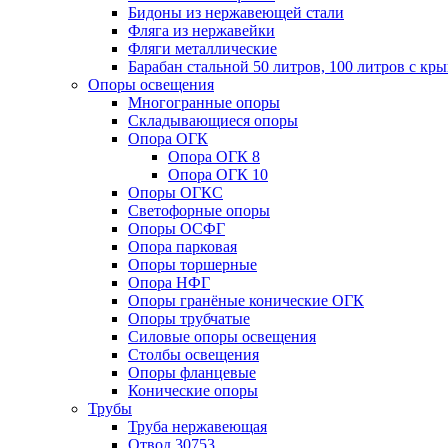
Бидоны из нержавеющей стали
Фляга из нержавейки
Фляги металлические
Барабан стальной 50 литров, 100 литров с к
Опоры освещения
Многогранные опоры
Складывающиеся опоры
Опора ОГК
Опора ОГК 8
Опора ОГК 10
Опоры ОГКС
Светофорные опоры
Опоры ОСФГ
Опора парковая
Опоры торшерные
Опора НФГ
Опоры гранёные конические ОГК
Опоры трубчатые
Силовые опоры освещения
Столбы освещения
Опоры фланцевые
Конические опоры
Трубы
Труба нержавеющая
Отвод 30753