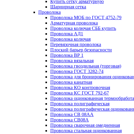
Купить сетку арматурную
Шарнирная сетка
Проволока
Проволока МОБ по ГОСТ 4752-79
Арматурная проволока
Проволока колючая СББ купить
Проволока АД1
Проволока колючая
Перевязочная проволока
Плоский барьер безопасности
Проволока ВР 1
Проволока вязальная
Проволока гвоздильная (торговая)
Проволока ГОСТ 3282-74
Проволока для бронирования оцинкова
Проволока канатная
Проволока КО контровочная
Проволока КС ГОСТ 792-67
Проволока оцинкованная термообработ
Проволока полиграфическая
Проволока полиграфическая оцинкован
Проволока СВ 08АА
Проволока СВ08А
Проволока сварочная омедненная
Проволока стальная оцинкованная