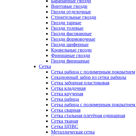
Барабанные гвозди
Винтовые гвозди
Гвозди отделочные
Строительные гвозди
Гвозди тарные
Гвозди толевые
Гвозди фасованные
Гвозди формовочные
Гвозди шиферные
Кровельные гвозди
Финишные гвозди
Гвозди финишные
Сетка
Сетка рабица с полимерным покрытием
Секционный забор из сетки рабицы
Сетка заборная пластиковая
Сетка кладочная
Сетка крученая
Сетка рабица
Сетка рабица с полимерным покрытием
Сетка сварная
Сетка стальная плетёная одинарная
Сетка тканая
Сетка ЦПВС
Металлическая сетка