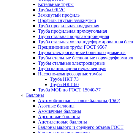
Котельные трубы
Трубы 09Г2С
Замкнутый профиль
Профиль гнутый замкнутый
Труба профильная квадратная
Труба профильная прямоугольная
Труба стальная водогазопроводная
Труба стальная холоднодеформированная бес
Прецизионные трубы ГОСТ 9567
Трубы электросварные большого диаметра
Трубы стальные бесшовные горячедеформиро
Трубы стальные электросварные
Труба капиллярная нержавеющая
Насосно-компрессорные трубы
Труба НКТ 73
Труба НКТ 60
Труба МОБ по ГОСТ 15040-77
Баллоны
Автомобильные газовые баллоны (ГБО)
Азотные баллоны
Аммиачные баллоны
Аргоновые баллоны
Ацетиленовые баллоны
Баллоны малого и среднего объема ГОСТ
Баллоны и огнетушители