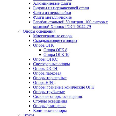
Алюминиевые фляги
Бидоны из нержавеющей стали
Фляга из нержавейки
Фляги металлические
Барабан стальной 50 литров, 100 литров с
крышкой Хлопок ГОСТ 5044-79
Опоры освещения
Многогранные опоры
Складывающиеся опоры
Опора ОГК
Опора ОГК 8
Опора ОГК 10
Опоры ОГКС
Светофорные опоры
Опоры ОСФГ
Опора парковая
Опоры торшерные
Опора НФГ
Опоры гранёные конические ОГК
Опоры трубчатые
Силовые опоры освещения
Столбы освещения
Опоры фланцевые
Конические опоры
Трубы