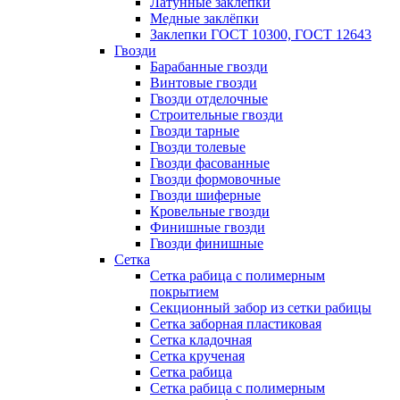
Латунные заклепки
Медные заклёпки
Заклепки ГОСТ 10300, ГОСТ 12643
Гвозди
Барабанные гвозди
Винтовые гвозди
Гвозди отделочные
Строительные гвозди
Гвозди тарные
Гвозди толевые
Гвозди фасованные
Гвозди формовочные
Гвозди шиферные
Кровельные гвозди
Финишные гвозди
Гвозди финишные
Сетка
Сетка рабица с полимерным
покрытием
Секционный забор из сетки рабицы
Сетка заборная пластиковая
Сетка кладочная
Сетка крученая
Сетка рабица
Сетка рабица с полимерным