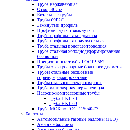
Труба нержавеющая
Отвод 30753
Котельные трубы
Трубы 09Г2С
Замкнутый профиль
Профиль гнутый замкнутый
Труба профильная квадратная
Труба профильная прямоугольная
Труба стальная водогазопроводная
Труба стальная холоднодеформированная
бесшовная
Прецизионные трубы ГОСТ 9567
Трубы электросварные большого диаметра
Трубы стальные бесшовные
горячедеформированные
Трубы стальные электросварные
Труба капиллярная нержавеющая
Насосно-компрессорные трубы
Труба НКТ 73
Труба НКТ 60
Труба МОБ по ГОСТ 15040-77
Баллоны
Автомобильные газовые баллоны (ГБО)
Азотные баллоны
Аммиачные баллоны