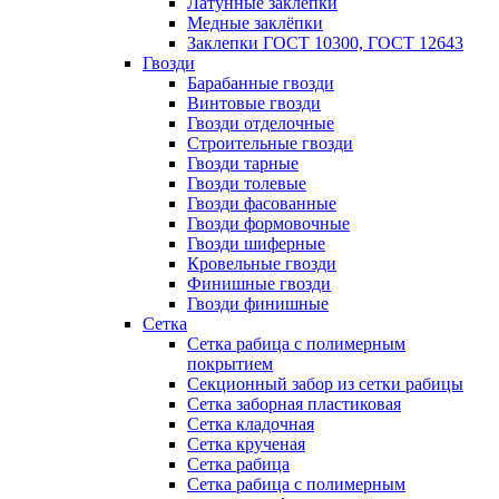
Латунные заклепки
Медные заклёпки
Заклепки ГОСТ 10300, ГОСТ 12643
Гвозди
Барабанные гвозди
Винтовые гвозди
Гвозди отделочные
Строительные гвозди
Гвозди тарные
Гвозди толевые
Гвозди фасованные
Гвозди формовочные
Гвозди шиферные
Кровельные гвозди
Финишные гвозди
Гвозди финишные
Сетка
Сетка рабица с полимерным
покрытием
Секционный забор из сетки рабицы
Сетка заборная пластиковая
Сетка кладочная
Сетка крученая
Сетка рабица
Сетка рабица с полимерным