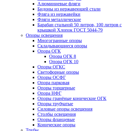
Алюминиевые фляги
Бидоны из нержавеющей стали
Фляга из нержавейки
Фляги металлические
Барабан стальной 50 литров, 100 литров с
крышкой Хлопок ГОСТ 5044-79
Опоры освещения
Многогранные опоры
Складывающиеся опоры
Опора ОГК
Опора ОГК 8
Опора ОГК 10
Опоры ОГКС
Светофорные опоры
Опоры ОСФГ
Опора парковая
Опоры торшерные
Опора НФГ
Опоры гранёные конические ОГК
Опоры трубчатые
Силовые опоры освещения
Столбы освещения
Опоры фланцевые
Конические опоры
Трубы