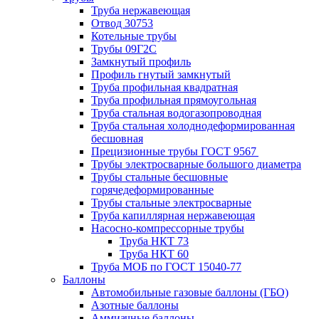
Труба нержавеющая
Отвод 30753
Котельные трубы
Трубы 09Г2С
Замкнутый профиль
Профиль гнутый замкнутый
Труба профильная квадратная
Труба профильная прямоугольная
Труба стальная водогазопроводная
Труба стальная холоднодеформированная
бесшовная
Прецизионные трубы ГОСТ 9567
Трубы электросварные большого диаметра
Трубы стальные бесшовные
горячедеформированные
Трубы стальные электросварные
Труба капиллярная нержавеющая
Насосно-компрессорные трубы
Труба НКТ 73
Труба НКТ 60
Труба МОБ по ГОСТ 15040-77
Баллоны
Автомобильные газовые баллоны (ГБО)
Азотные баллоны
Аммиачные баллоны