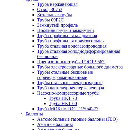
Труба нержавеющая
Отвод 30753
Котельные трубы
Трубы 09Г2С
Замкнутый профиль
Профиль гнутый замкнутый
Труба профильная квадратная
Труба профильная прямоугольная
Труба стальная водогазопроводная
Труба стальная холоднодеформированная
бесшовная
Прецизионные трубы ГОСТ 9567
Трубы электросварные большого диаметра
Трубы стальные бесшовные
горячедеформированные
Трубы стальные электросварные
Труба капиллярная нержавеющая
Насосно-компрессорные трубы
Труба НКТ 73
Труба НКТ 60
Труба МОБ по ГОСТ 15040-77
Баллоны
Автомобильные газовые баллоны (ГБО)
Азотные баллоны
Аммиачные баллоны