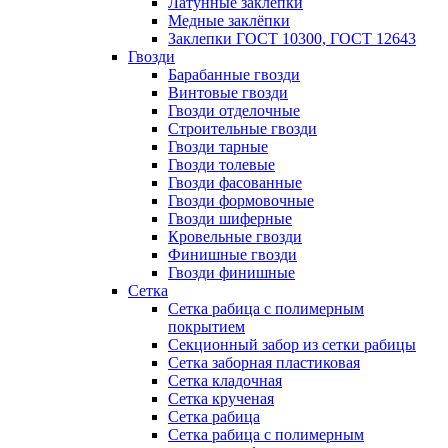
Латунные заклепки
Медные заклёпки
Заклепки ГОСТ 10300, ГОСТ 12643
Гвозди
Барабанные гвозди
Винтовые гвозди
Гвозди отделочные
Строительные гвозди
Гвозди тарные
Гвозди толевые
Гвозди фасованные
Гвозди формовочные
Гвозди шиферные
Кровельные гвозди
Финишные гвозди
Гвозди финишные
Сетка
Сетка рабица с полимерным
покрытием
Секционный забор из сетки рабицы
Сетка заборная пластиковая
Сетка кладочная
Сетка крученая
Сетка рабица
Сетка рабица с полимерным