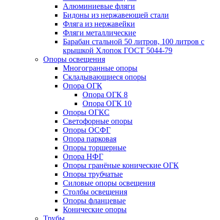
Алюминиевые фляги
Бидоны из нержавеющей стали
Фляга из нержавейки
Фляги металлические
Барабан стальной 50 литров, 100 литров с
крышкой Хлопок ГОСТ 5044-79
Опоры освещения
Многогранные опоры
Складывающиеся опоры
Опора ОГК
Опора ОГК 8
Опора ОГК 10
Опоры ОГКС
Светофорные опоры
Опоры ОСФГ
Опора парковая
Опоры торшерные
Опора НФГ
Опоры гранёные конические ОГК
Опоры трубчатые
Силовые опоры освещения
Столбы освещения
Опоры фланцевые
Конические опоры
Трубы