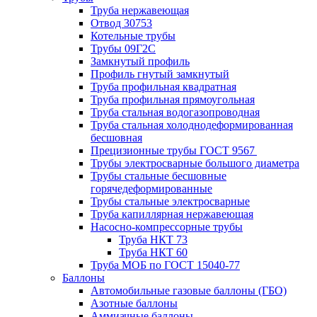
Труба нержавеющая
Отвод 30753
Котельные трубы
Трубы 09Г2С
Замкнутый профиль
Профиль гнутый замкнутый
Труба профильная квадратная
Труба профильная прямоугольная
Труба стальная водогазопроводная
Труба стальная холоднодеформированная
бесшовная
Прецизионные трубы ГОСТ 9567
Трубы электросварные большого диаметра
Трубы стальные бесшовные
горячедеформированные
Трубы стальные электросварные
Труба капиллярная нержавеющая
Насосно-компрессорные трубы
Труба НКТ 73
Труба НКТ 60
Труба МОБ по ГОСТ 15040-77
Баллоны
Автомобильные газовые баллоны (ГБО)
Азотные баллоны
Аммиачные баллоны