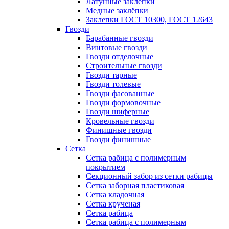
Латунные заклепки
Медные заклёпки
Заклепки ГОСТ 10300, ГОСТ 12643
Гвозди
Барабанные гвозди
Винтовые гвозди
Гвозди отделочные
Строительные гвозди
Гвозди тарные
Гвозди толевые
Гвозди фасованные
Гвозди формовочные
Гвозди шиферные
Кровельные гвозди
Финишные гвозди
Гвозди финишные
Сетка
Сетка рабица с полимерным
покрытием
Секционный забор из сетки рабицы
Сетка заборная пластиковая
Сетка кладочная
Сетка крученая
Сетка рабица
Сетка рабица с полимерным