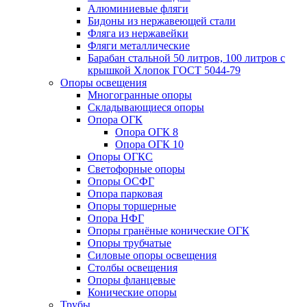
Алюминиевые фляги
Бидоны из нержавеющей стали
Фляга из нержавейки
Фляги металлические
Барабан стальной 50 литров, 100 литров с
крышкой Хлопок ГОСТ 5044-79
Опоры освещения
Многогранные опоры
Складывающиеся опоры
Опора ОГК
Опора ОГК 8
Опора ОГК 10
Опоры ОГКС
Светофорные опоры
Опоры ОСФГ
Опора парковая
Опоры торшерные
Опора НФГ
Опоры гранёные конические ОГК
Опоры трубчатые
Силовые опоры освещения
Столбы освещения
Опоры фланцевые
Конические опоры
Трубы