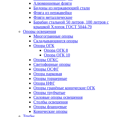
Алюминиевые фляги
Бидоны из нержавеющей стали
Фляга из нержавейки
Фляги металлические
Барабан стальной 50 литров, 100 литров с
крышкой Хлопок ГОСТ 5044-79
Опоры освещения
Многогранные опоры
Складывающиеся опоры
Опора ОГК
Опора ОГК 8
Опора ОГК 10
Опоры ОГКС
Светофорные опоры
Опоры ОСФГ
Опора парковая
Опоры торшерные
Опора НФГ
Опоры гранёные конические ОГК
Опоры трубчатые
Силовые опоры освещения
Столбы освещения
Опоры фланцевые
Конические опоры
Трубы