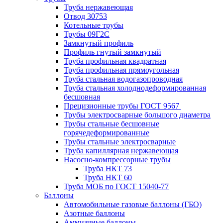
Труба нержавеющая
Отвод 30753
Котельные трубы
Трубы 09Г2С
Замкнутый профиль
Профиль гнутый замкнутый
Труба профильная квадратная
Труба профильная прямоугольная
Труба стальная водогазопроводная
Труба стальная холоднодеформированная
бесшовная
Прецизионные трубы ГОСТ 9567
Трубы электросварные большого диаметра
Трубы стальные бесшовные
горячедеформированные
Трубы стальные электросварные
Труба капиллярная нержавеющая
Насосно-компрессорные трубы
Труба НКТ 73
Труба НКТ 60
Труба МОБ по ГОСТ 15040-77
Баллоны
Автомобильные газовые баллоны (ГБО)
Азотные баллоны
Аммиачные баллоны