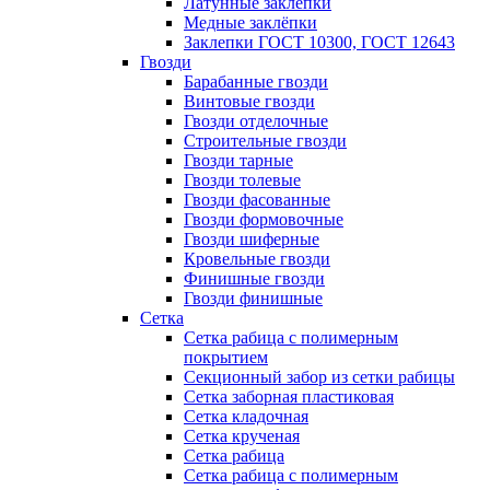
Латунные заклепки
Медные заклёпки
Заклепки ГОСТ 10300, ГОСТ 12643
Гвозди
Барабанные гвозди
Винтовые гвозди
Гвозди отделочные
Строительные гвозди
Гвозди тарные
Гвозди толевые
Гвозди фасованные
Гвозди формовочные
Гвозди шиферные
Кровельные гвозди
Финишные гвозди
Гвозди финишные
Сетка
Сетка рабица с полимерным
покрытием
Секционный забор из сетки рабицы
Сетка заборная пластиковая
Сетка кладочная
Сетка крученая
Сетка рабица
Сетка рабица с полимерным