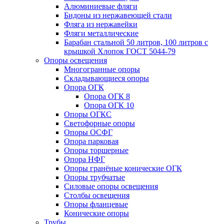
Алюминиевые фляги
Бидоны из нержавеющей стали
Фляга из нержавейки
Фляги металлические
Барабан стальной 50 литров, 100 литров с
крышкой Хлопок ГОСТ 5044-79
Опоры освещения
Многогранные опоры
Складывающиеся опоры
Опора ОГК
Опора ОГК 8
Опора ОГК 10
Опоры ОГКС
Светофорные опоры
Опоры ОСФГ
Опора парковая
Опоры торшерные
Опора НФГ
Опоры гранёные конические ОГК
Опоры трубчатые
Силовые опоры освещения
Столбы освещения
Опоры фланцевые
Конические опоры
Трубы