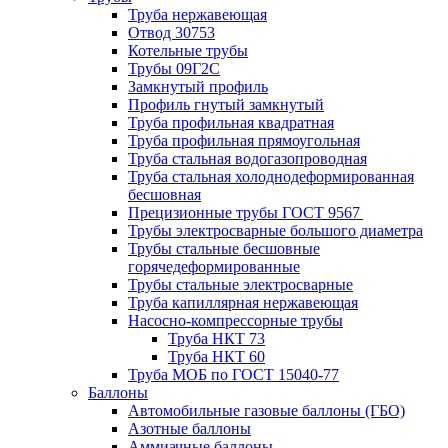
Труба нержавеющая
Отвод 30753
Котельные трубы
Трубы 09Г2С
Замкнутый профиль
Профиль гнутый замкнутый
Труба профильная квадратная
Труба профильная прямоугольная
Труба стальная водогазопроводная
Труба стальная холоднодеформированная
бесшовная
Прецизионные трубы ГОСТ 9567
Трубы электросварные большого диаметра
Трубы стальные бесшовные
горячедеформированные
Трубы стальные электросварные
Труба капиллярная нержавеющая
Насосно-компрессорные трубы
Труба НКТ 73
Труба НКТ 60
Труба МОБ по ГОСТ 15040-77
Баллоны
Автомобильные газовые баллоны (ГБО)
Азотные баллоны
Аммиачные баллоны