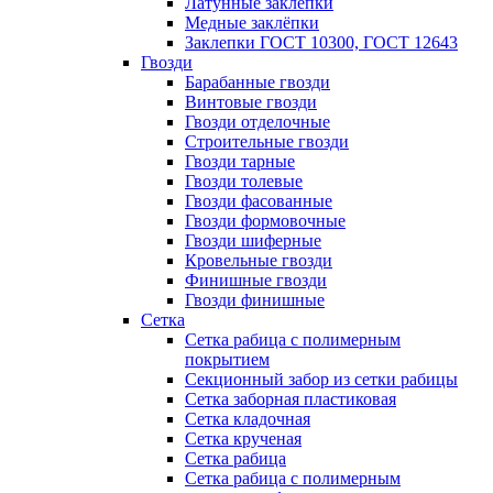
Латунные заклепки
Медные заклёпки
Заклепки ГОСТ 10300, ГОСТ 12643
Гвозди
Барабанные гвозди
Винтовые гвозди
Гвозди отделочные
Строительные гвозди
Гвозди тарные
Гвозди толевые
Гвозди фасованные
Гвозди формовочные
Гвозди шиферные
Кровельные гвозди
Финишные гвозди
Гвозди финишные
Сетка
Сетка рабица с полимерным
покрытием
Секционный забор из сетки рабицы
Сетка заборная пластиковая
Сетка кладочная
Сетка крученая
Сетка рабица
Сетка рабица с полимерным