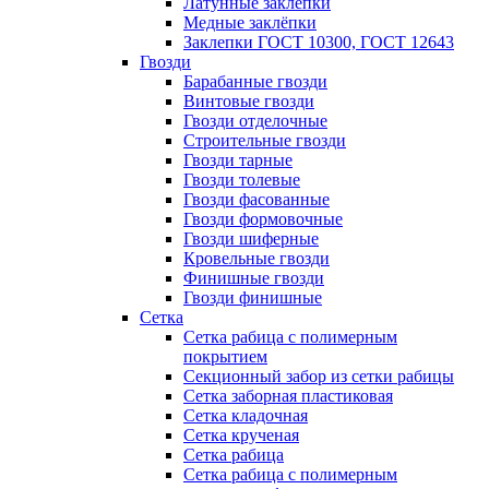
Латунные заклепки
Медные заклёпки
Заклепки ГОСТ 10300, ГОСТ 12643
Гвозди
Барабанные гвозди
Винтовые гвозди
Гвозди отделочные
Строительные гвозди
Гвозди тарные
Гвозди толевые
Гвозди фасованные
Гвозди формовочные
Гвозди шиферные
Кровельные гвозди
Финишные гвозди
Гвозди финишные
Сетка
Сетка рабица с полимерным
покрытием
Секционный забор из сетки рабицы
Сетка заборная пластиковая
Сетка кладочная
Сетка крученая
Сетка рабица
Сетка рабица с полимерным