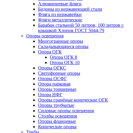
Алюминиевые фляги
Бидоны из нержавеющей стали
Фляга из нержавейки
Фляги металлические
Барабан стальной 50 литров, 100 литров с
крышкой Хлопок ГОСТ 5044-79
Опоры освещения
Многогранные опоры
Складывающиеся опоры
Опора ОГК
Опора ОГК 8
Опора ОГК 10
Опоры ОГКС
Светофорные опоры
Опоры ОСФГ
Опора парковая
Опоры торшерные
Опора НФГ
Опоры гранёные конические ОГК
Опоры трубчатые
Силовые опоры освещения
Столбы освещения
Опоры фланцевые
Конические опоры
Трубы