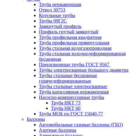
Труба нержавеющая
Отвод 30753
Котельные трубы
Трубы 09Г2С
Замкнутый профиль
Профиль гнутый замкнутый
Труба профильная квадратная
Труба профильная прямоугольная
Труба стальная водогазопроводная
Труба стальная холоднодеформированная
бесшовная
Прецизионные трубы ГОСТ 9567
Трубы электросварные большого диаметра
Трубы стальные бесшовные
горячедеформированные
Трубы стальные электросварные
Труба капиллярная нержавеющая
Насосно-компрессорные трубы
Труба НКТ 73
Труба НКТ 60
Труба МОБ по ГОСТ 15040-77
Баллоны
Автомобильные газовые баллоны (ГБО)
Азотные баллоны
Аммиачные баллоны