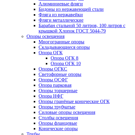
Алюминиевые фляги
Бидоны из нержавеющей стали
Фляга из нержавейки
Фляги металлические
Барабан стальной 50 литров, 100 литров с
крышкой Хлопок ГОСТ 5044-79
Опоры освещения
Многогранные опоры
Складывающиеся опоры
Опора ОГК
Опора ОГК 8
Опора ОГК 10
Опоры ОГКС
Светофорные опоры
Опоры ОСФГ
Опора парковая
Опоры торшерные
Опора НФГ
Опоры гранёные конические ОГК
Опоры трубчатые
Силовые опоры освещения
Столбы освещения
Опоры фланцевые
Конические опоры
Трубы