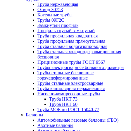
Труба нержавеющая
Отвод 30753
Котельные трубы
Трубы 09Г2С
Замкнутый профиль
Профиль гнутый замкнутый
Труба профильная квадратная
Труба профильная прямоугольная
Труба стальная водогазопроводная
Труба стальная холоднодеформированная
бесшовная
Прецизионные трубы ГОСТ 9567
Трубы электросварные большого диаметра
Трубы стальные бесшовные
горячедеформированные
Трубы стальные электросварные
Труба капиллярная нержавеющая
Насосно-компрессорные трубы
Труба НКТ 73
Труба НКТ 60
Труба МОБ по ГОСТ 15040-77
Баллоны
Автомобильные газовые баллоны (ГБО)
Азотные баллоны
Аммиачные баллоны