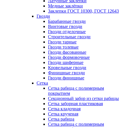
Латунные заклепки
Медные заклёпки
Заклепки ГОСТ 10300, ГОСТ 12643
Гвозди
Барабанные гвозди
Винтовые гвозди
Гвозди отделочные
Строительные гвозди
Гвозди тарные
Гвозди толевые
Гвозди фасованные
Гвозди формовочные
Гвозди шиферные
Кровельные гвозди
Финишные гвозди
Гвозди финишные
Сетка
Сетка рабица с полимерным
покрытием
Секционный забор из сетки рабицы
Сетка заборная пластиковая
Сетка кладочная
Сетка крученая
Сетка рабица
Сетка рабица с полимерным