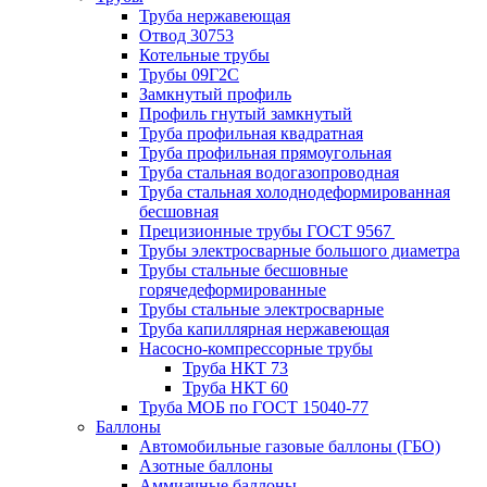
Труба нержавеющая
Отвод 30753
Котельные трубы
Трубы 09Г2С
Замкнутый профиль
Профиль гнутый замкнутый
Труба профильная квадратная
Труба профильная прямоугольная
Труба стальная водогазопроводная
Труба стальная холоднодеформированная
бесшовная
Прецизионные трубы ГОСТ 9567
Трубы электросварные большого диаметра
Трубы стальные бесшовные
горячедеформированные
Трубы стальные электросварные
Труба капиллярная нержавеющая
Насосно-компрессорные трубы
Труба НКТ 73
Труба НКТ 60
Труба МОБ по ГОСТ 15040-77
Баллоны
Автомобильные газовые баллоны (ГБО)
Азотные баллоны
Аммиачные баллоны