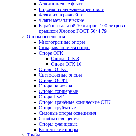
Алюминиевые фляги
Бидоны из нержавеющей стали
Фляга из нержавейки
Фляги металлические
Барабан стальной 50 литров, 100 литров с
крышкой Хлопок ГОСТ 5044-79
Опоры освещения
Многогранные опоры
Складывающиеся опоры
Опора ОГК
Опора ОГК 8
Опора ОГК 10
Опоры ОГКС
Светофорные опоры
Опоры ОСФГ
Опора парковая
Опоры торшерные
Опора НФГ
Опоры гранёные конические ОГК
Опоры трубчатые
Силовые опоры освещения
Столбы освещения
Опоры фланцевые
Конические опоры
Трубы