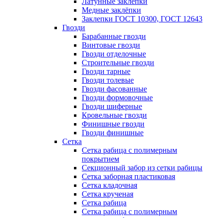
Латунные заклепки
Медные заклёпки
Заклепки ГОСТ 10300, ГОСТ 12643
Гвозди
Барабанные гвозди
Винтовые гвозди
Гвозди отделочные
Строительные гвозди
Гвозди тарные
Гвозди толевые
Гвозди фасованные
Гвозди формовочные
Гвозди шиферные
Кровельные гвозди
Финишные гвозди
Гвозди финишные
Сетка
Сетка рабица с полимерным
покрытием
Секционный забор из сетки рабицы
Сетка заборная пластиковая
Сетка кладочная
Сетка крученая
Сетка рабица
Сетка рабица с полимерным