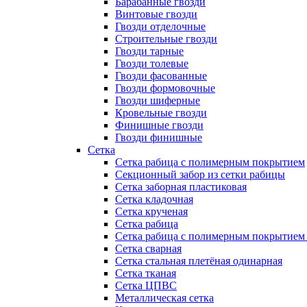
Барабанные гвозди
Винтовые гвозди
Гвозди отделочные
Строительные гвозди
Гвозди тарные
Гвозди толевые
Гвозди фасованные
Гвозди формовочные
Гвозди шиферные
Кровельные гвозди
Финишные гвозди
Гвозди финишные
Сетка
Сетка рабица с полимерным покрытием
Секционный забор из сетки рабицы
Сетка заборная пластиковая
Сетка кладочная
Сетка крученая
Сетка рабица
Сетка рабица с полимерным покрытием
Сетка сварная
Сетка стальная плетёная одинарная
Сетка тканая
Сетка ЦПВС
Металлическая сетка