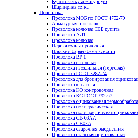
Купить сетку арматурную
Шарнирная сетка
Проволока
Проволока МОБ по ГОСТ 4752-79
Арматурная проволока
Проволока колючая СББ купить
Проволока АД1
Проволока колючая
Перевязочная проволока
Плоский барьер безопасности
Проволока ВР 1
Проволока вязальная
Проволока гвоздильная (торговая)
Проволока ГОСТ 3282-74
Проволока для бронирования оцинкова
Проволока канатная
Проволока КО контровочная
Проволока КС ГОСТ 792-67
Проволока оцинкованная термообработ
Проволока полиграфическая
Проволока полиграфическая оцинкован
Проволока СВ 08АА
Проволока СВ08А
Проволока сварочная омедненная
Проволока стальная оцинкованная