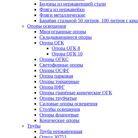
Бидоны из нержавеющей стали
Фляга из нержавейки
Фляги металлические
Барабан стальной 50 литров, 100 литров с к
Опоры освещения
Многогранные опоры
Складывающиеся опоры
Опора ОГК
Опора ОГК 8
Опора ОГК 10
Опоры ОГКС
Светофорные опоры
Опоры ОСФГ
Опора парковая
Опоры торшерные
Опора НФГ
Опоры гранёные конические ОГК
Опоры трубчатые
Силовые опоры освещения
Столбы освещения
Опоры фланцевые
Конические опоры
Трубы
Труба нержавеющая
Отвод 30753