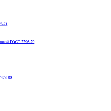
5-71
овкой ГОСТ 7796-70
7473-80