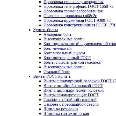
Проволока стальная углеродистая
Проволока телеграфная, ГОСТ 1668-73
Проволока термонеобработанная
Сварочная проволока св08г2с
Проволока пружинная ГОСТ 9389-75
Проволока конструкционная ГОСТ 1730
Купить болты
Анкерный болт
Высокопрочные болты
Болт оцинкованный с уменьшенной гол
Болт лемешный
Болт мебельный с усом
Болт шестигранный ГОСТ
Болты с шестигранной головкой
Высокопрочные болты
Стальной болт
Винты ГОСТ купить
Винты с полукруглой головкой ГОСТ 1
Винт с потайной головкой ГОСТ
Винт с цилиндрической головкой
Винты самонарезающие ГОСТ
Саморез с потайной головкой
Саморез с прессшайбой сверло
Шпилька резьбовая
Шпилька сантехническая