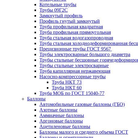
Котельные трубы
Трубы 09Г2С
Замкнутый профиль
Профиль гнутый замкнутый
Труба профильная квадратная
Труба профильная прямоугольная
Труба стальная водогазопроводная
Труба стальная холоднодеформированная бес
Прецизионные трубы ГОСТ 9567
Трубы электросварные большого диаметра
Трубы стальные бесшовные горячедеформиро
Трубы стальные электросварные
Труба капиллярная нержавеющая
Насосно-компрессорные трубы
Труба НКТ 73
Труба НКТ 60
Труба МОБ по ГОСТ 15040-77
Баллоны
Автомобильные газовые баллоны (ГБО)
Азотные баллоны
Аммиачные баллоны
Аргоновые баллоны
Ацетиленовые баллоны
Баллоны малого и среднего объема ГОСТ
Баллоны и огнетушители