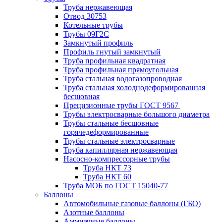
Труба нержавеющая
Отвод 30753
Котельные трубы
Трубы 09Г2С
Замкнутый профиль
Профиль гнутый замкнутый
Труба профильная квадратная
Труба профильная прямоугольная
Труба стальная водогазопроводная
Труба стальная холоднодеформированная
бесшовная
Прецизионные трубы ГОСТ 9567
Трубы электросварные большого диаметра
Трубы стальные бесшовные
горячедеформированные
Трубы стальные электросварные
Труба капиллярная нержавеющая
Насосно-компрессорные трубы
Труба НКТ 73
Труба НКТ 60
Труба МОБ по ГОСТ 15040-77
Баллоны
Автомобильные газовые баллоны (ГБО)
Азотные баллоны
Аммиачные баллоны