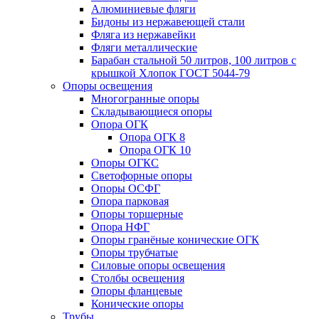
Алюминиевые фляги
Бидоны из нержавеющей стали
Фляга из нержавейки
Фляги металлические
Барабан стальной 50 литров, 100 литров с
крышкой Хлопок ГОСТ 5044-79
Опоры освещения
Многогранные опоры
Складывающиеся опоры
Опора ОГК
Опора ОГК 8
Опора ОГК 10
Опоры ОГКС
Светофорные опоры
Опоры ОСФГ
Опора парковая
Опоры торшерные
Опора НФГ
Опоры гранёные конические ОГК
Опоры трубчатые
Силовые опоры освещения
Столбы освещения
Опоры фланцевые
Конические опоры
Трубы