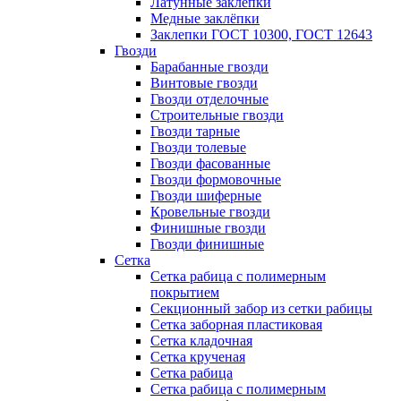
Латунные заклепки
Медные заклёпки
Заклепки ГОСТ 10300, ГОСТ 12643
Гвозди
Барабанные гвозди
Винтовые гвозди
Гвозди отделочные
Строительные гвозди
Гвозди тарные
Гвозди толевые
Гвозди фасованные
Гвозди формовочные
Гвозди шиферные
Кровельные гвозди
Финишные гвозди
Гвозди финишные
Сетка
Сетка рабица с полимерным
покрытием
Секционный забор из сетки рабицы
Сетка заборная пластиковая
Сетка кладочная
Сетка крученая
Сетка рабица
Сетка рабица с полимерным